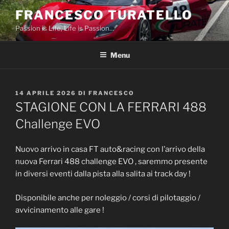
Salta
FRANCESCO TURATELLO
al
Passion is Life, Life is Passion…
contenuto
Menu
PUBBLICATO
14 APRILE 2026
DI
FRANCESCO
IL
STAGIONE CON LA FERRARI 488
Challenge EVO
Nuovo arrivo in casa FT auto&racing con l’arrivo della
nuova Ferrari 488 challenge EVO , saremmo presente
in diversi eventi dalla pista alla salita ai track day !
Disponibile anche per noleggio / corsi di pilotaggio /
avvicinamento alle gare !