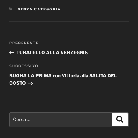
CATEGORIE
SENZA CATEGORIA
Navigazione
Articolo
PRECEDENTE
articoli
precedente:
TURATELLO ALLA VERZEGNIS
Articolo
SUCCESSIVO
successivo
BUONA LA PRIMA con Vittoria alla SALITA DEL
COSTO
Cerca:
Cerca